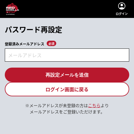
ログイン
パスワード再設定
必須
登録済みメールアドレス
再設定メールを送信
ログイン画面に戻る
※メールアドレスが未登録の方は
こちら
より
メールアドレスをご登録いただけます。